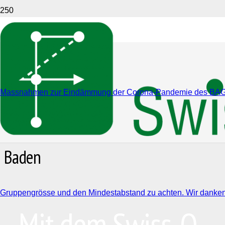
Massnahmen zur Eindämmung der Corona-Pandemie des BAG (Link
Baden
Gruppengrösse und den Mindestabstand zu achten. Wir danken D
Mit dem Swiss-O-