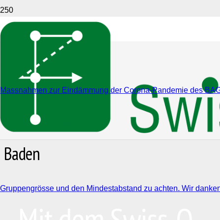
Massnahmen zur Eindämmung der Corona-Pandemie des BAG (Link
Baden
Gruppengrösse und den Mindestabstand zu achten. Wir danken D
Mit dem Swiss-O-